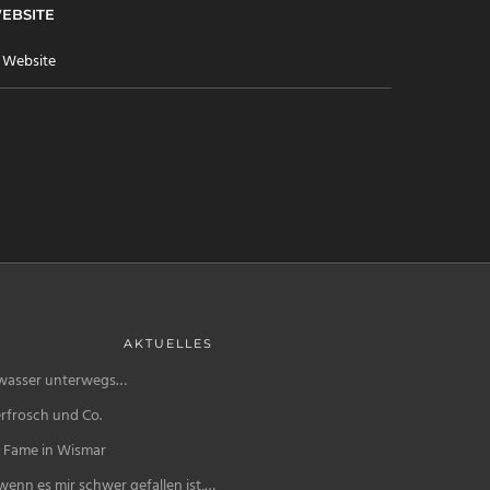
EBSITE
AKTUELLES
wasser unterwegs…
rfrosch und Co.
f Fame in Wismar
enn es mir schwer gefallen ist,…