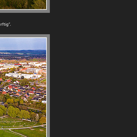
ftig“.