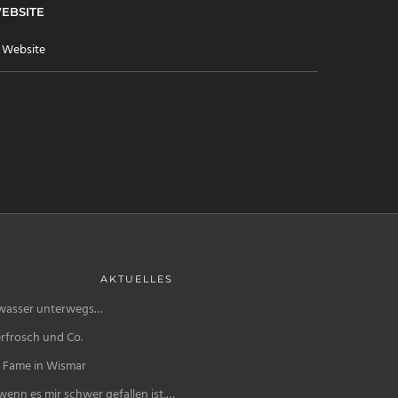
EBSITE
AKTUELLES
wasser unterwegs…
rfrosch und Co.
f Fame in Wismar
enn es mir schwer gefallen ist,…