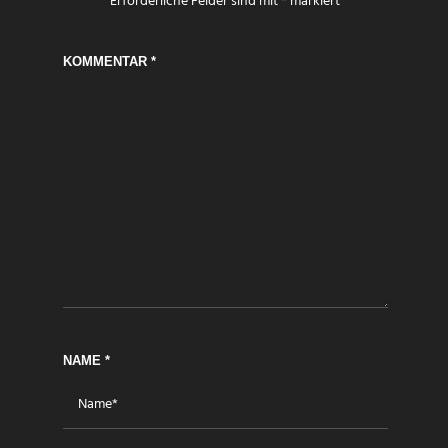
Erforderliche Felder sind mit
*
markiert
KOMMENTAR
*
NAME
*