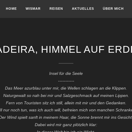
HOME
WISMAR
REISEN
AKTUELLES
ÜBER MICH
DEIRA, HIMMEL AUF ER
Insel für die Seele
-----------
Das Meer azurblau unter mir, die Wellen schlagen an die Klippen.
Naturgewalt so nah bei mir und Salzgeschmack auf meinen Lippen.
Fern von Touristen sitz ich still, allein mit mir und den Gedanken.
ll nur noch tun, was ich auch will, befreien mich von manchen Schrank
Der Wind spielt sanft in meinem Haar, die Sonne brennt mir ins Gesicht
Dabei wird mir ganz plötzlich klar:
In dieser Welt bin ich ein Wicht.