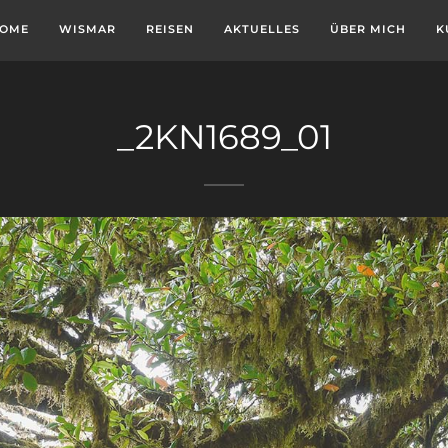
OME
WISMAR
REISEN
AKTUELLES
ÜBER MICH
K
_2KN1689_01