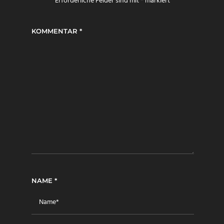
Erforderliche Felder sind mit
*
markiert
KOMMENTAR
*
NAME
*