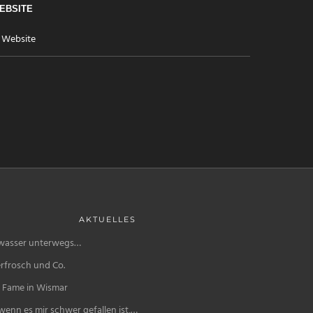
EBSITE
AKTUELLES
wasser unterwegs…
rfrosch und Co.
f Fame in Wismar
enn es mir schwer gefallen ist,…