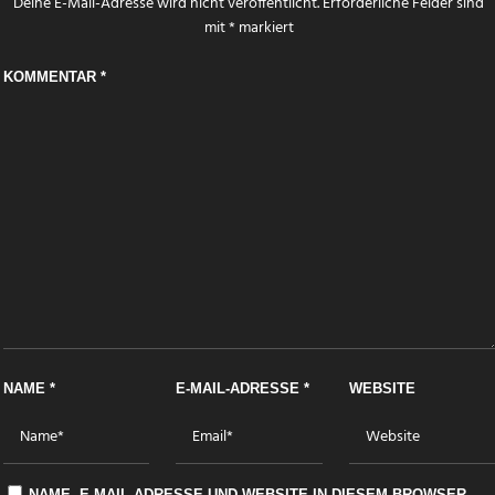
Deine E-Mail-Adresse wird nicht veröffentlicht.
Erforderliche Felder sind
mit
*
markiert
KOMMENTAR
*
NAME
*
E-MAIL-ADRESSE
*
WEBSITE
NAME, E-MAIL-ADRESSE UND WEBSITE IN DIESEM BROWSER