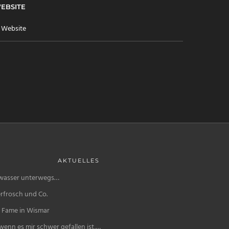
EBSITE
AKTUELLES
wasser unterwegs…
rfrosch und Co.
f Fame in Wismar
enn es mir schwer gefallen ist,…