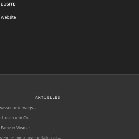
EBSITE
AKTUELLES
wasser unterwegs…
rfrosch und Co.
f Fame in Wismar
enn es mir schwer gefallen ist,…