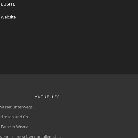
EBSITE
AKTUELLES
wasser unterwegs…
rfrosch und Co.
f Fame in Wismar
enn es mir schwer gefallen ist,…