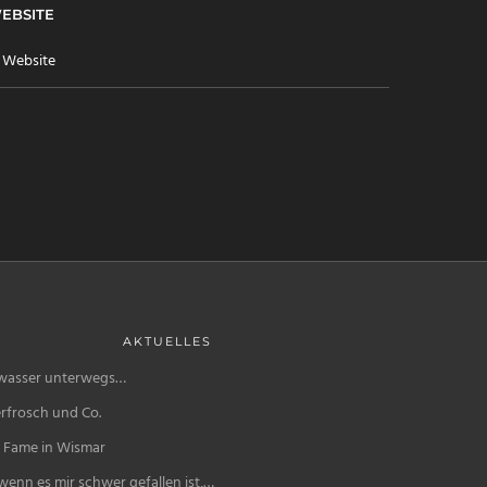
EBSITE
AKTUELLES
wasser unterwegs…
rfrosch und Co.
f Fame in Wismar
enn es mir schwer gefallen ist,…